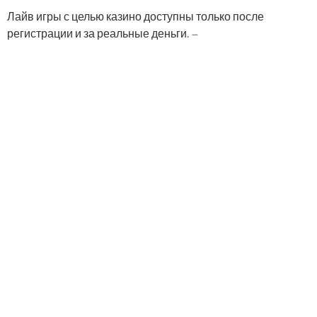
Лайв игры с целью казино доступны только после
регистрации и за реальные деньги. –