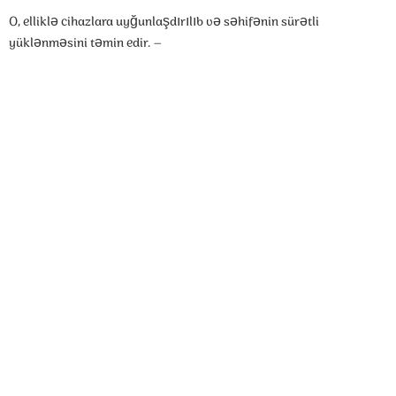
O, elliklə cihazlara uyğunlaşdırılıb və səhifənin sürətli
yüklənməsini təmin edir. –