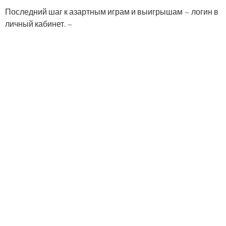
Последний шаг к азартным играм и выигрышам – логин в
личный кабинет. –