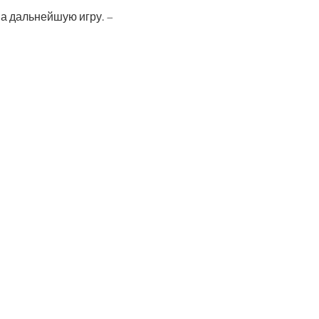
на дальнейшую игру. –