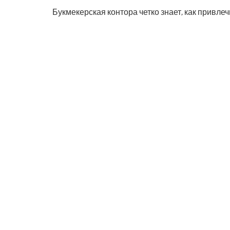
Букмекерская контора четко знает, как привле