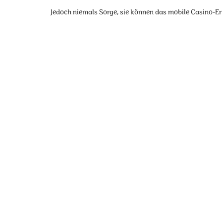
Jedoch niemals Sorge, sie können das mobile Casino-E