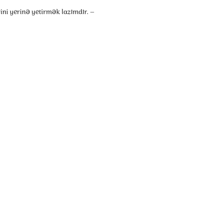
ini yerinə yetirmək lazımdır. –