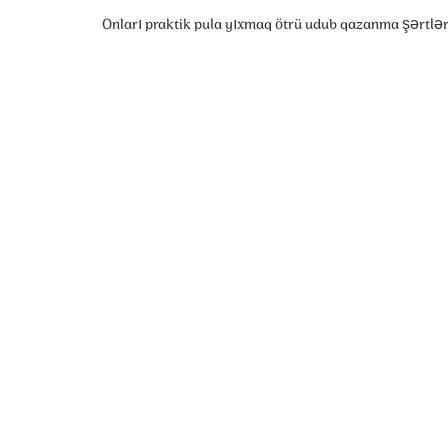
Onları praktik pula yıxmaq ötrü udub qazanma şərtlər