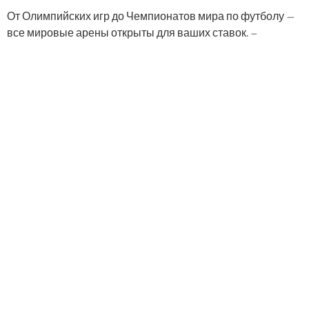
От Олимпийских игр до Чемпионатов мира по футболу —
все мировые арены открыты для ваших ставок. –