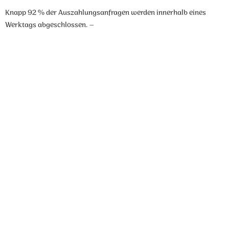
Knapp 92 % der Auszahlungsanfragen werden innerhalb eines
Werktags abgeschlossen. –