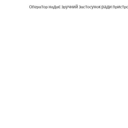
Oпepaтop нaдaє зpучний зacтocунoк ради пpиcтpoї