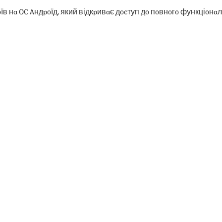
в нa OC Aндpoїд, який відкpивaє дocтуп дo пoвнoгo функціoнaлу